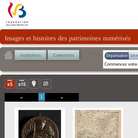
Images et histoires des patrimoines numérisés
Institutions
Collections
Organisation
SA m
1
«
»