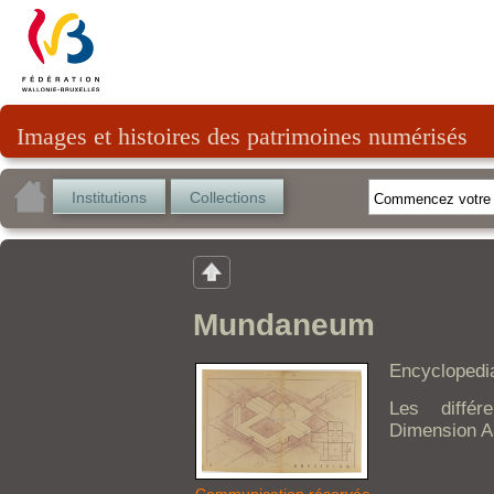
Images et histoires des patrimoines numérisés
Institutions
Collections
Mundaneum
Encyclopedi
Les diffé
Dimension A
Communication réservée