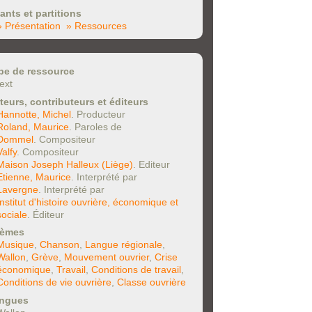
ants et partitions
» Présentation
» Ressources
pe de ressource
text
teurs, contributeurs et éditeurs
Hannotte, Michel
. Producteur
Roland, Maurice
. Paroles de
Dommel
. Compositeur
Valfy
. Compositeur
Maison Joseph Halleux (Liège)
. Editeur
Etienne, Maurice
. Interprété par
Lavergne
. Interprété par
Institut d'histoire ouvrière, économique et
sociale
. Éditeur
èmes
Musique
,
Chanson
,
Langue régionale
,
Wallon
,
Grève
,
Mouvement ouvrier
,
Crise
économique
,
Travail
,
Conditions de travail
,
Conditions de vie ouvrière
,
Classe ouvrière
ngues