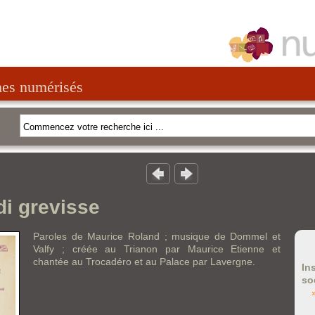
nes numérisés
di grevisse
Paroles de Maurice Roland ; musique de Dommel et
Valfy ; créée au Trianon par Maurice Etienne et
chantée au Trocadéro et au Palace par Lavergne.
In
so