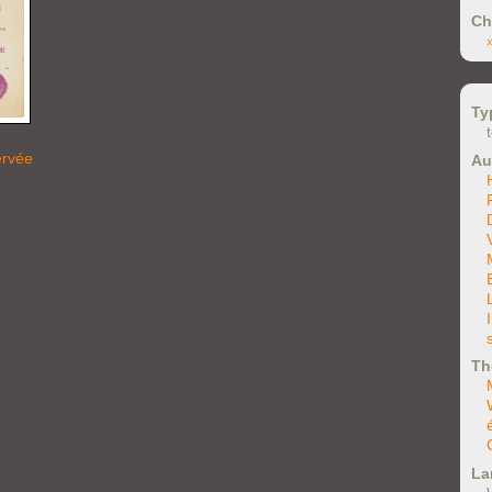
Ch
Ty
ervée
Au
Th
La