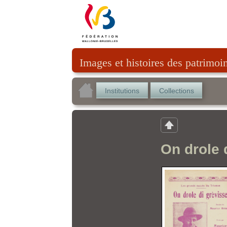
Images et histoires des patrimoi
Institutions
Collections
On drole 