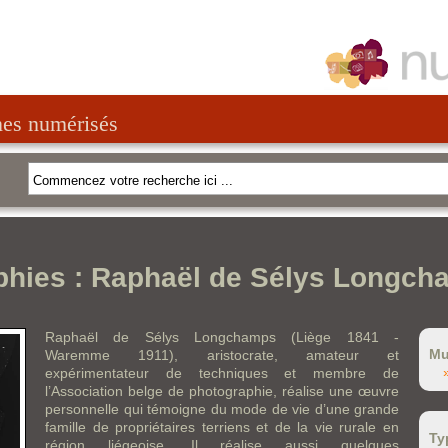
nes numérisés
phies : Raphaël de Sélys Longc
Raphaël de Sélys Longchamps (Liège 1841 -
Mu
Waremme 1911), aristocrate, amateur et
expérimentateur de techniques et membre de
l’Association belge de photographie, réalise une œuvre
personnelle qui témoigne du mode de vie d’une grande
famille de propriétaires terriens et de la vie rurale en
Ty
région liégeoise. Il réalise aussi quelques