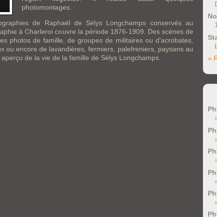
photomontages.
No
ographies de Raphaël de Sélys Longchamps conservés au
aphie à Charleroi couvre la période 1876-1909. Des scènes de
St
des photos de famille, de groupes de militaires ou d'acrobates,
 ou encore de lavandières, fermiers, palefreniers, paysans au
un aperçu de la vie de la famille de Sélys Longchamps.
» 
Ph
Ph
Ph
Ph
Ph
Ph