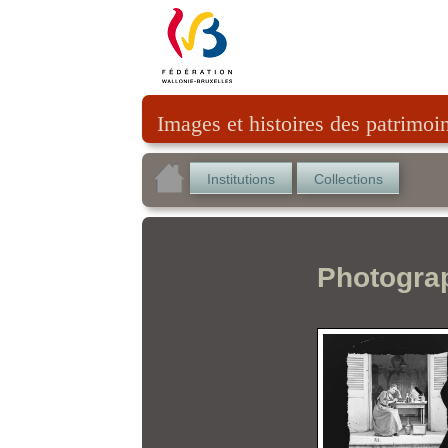
Images et histoires des patrimoi
Institutions
Collections
Photogra