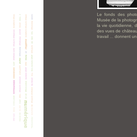
Le fonds des phot
Musée de la photogr
la vie quotidienne, 
des vues de châteaux
travail ... donnent 