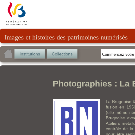
Images et histoires des patrimoines numérisés
Institutions
Collections
Photographies : La 
La Brugeoise &
fusion en 195
(elle-même née
Brugeoise avec
Ateliers métall
contrôle de la
pour être rep