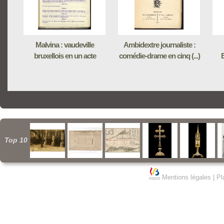
Malvina : vaudeville
Ambidextre journaliste :
bruxellois en un acte
comédie-drame en cinq (...)
Top 10
Mentions légales
|
Pl