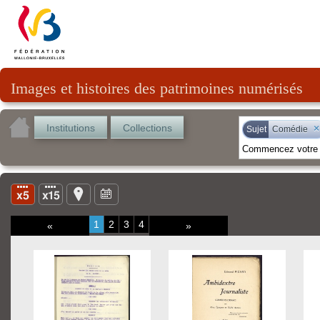
Images et histoires des patrimoines numérisés
Institutions
Collections
×
Sujet
Comédie
1
2
3
4
«
»