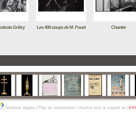
deste Grétry
Les 400 coups de M. Fouet
Chanter
Mentions légales
|
Plan de numérisation
| Réalisé avec le support de l'