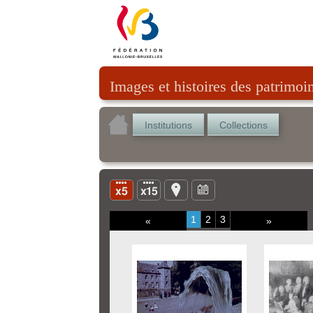
Images et histoires des patrimoi
Institutions
Collections
1
2
3
«
»