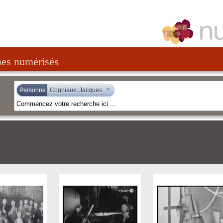
nes numérisés
×
Personne
Cogniaux, Jacques