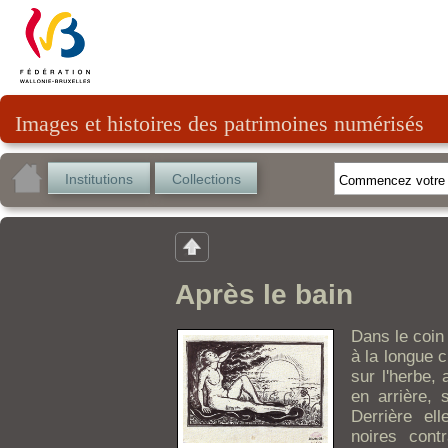
Images et histoires des patrimoines numérisés
Institutions
Collections
Après le bain
Dans le coin
à la longue 
sur l'herbe, 
en arrière,
Derrière el
noires cont