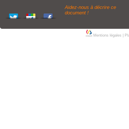
Aidez-nous à décrire ce
document !
Mentions légales
|
Pl