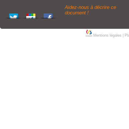
Aidez-nous à décrire ce
document !
Mentions légales
|
Pl