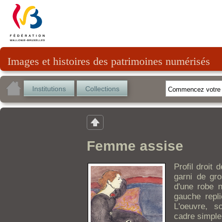
Images et histoires des patrimoines numérisés
Institutions
Collections
Femme assise
Profil droit
garni de gro
d'une robe n
gauche repl
L'oeuvre, s
cadre simple 