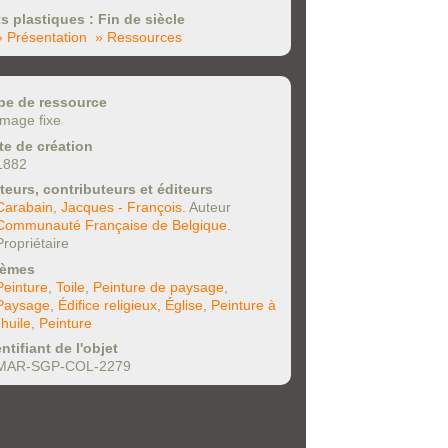
ts plastiques : Fin de siècle
» Présentation
» Ressources
pe de ressource
Image fixe
te de création
1882
teurs, contributeurs et éditeurs
Carabain, Jacques - François
. Auteur
Communauté Française de Belgique
.
Propriétaire
èmes
Peinture
,
Toile
,
Peinture de paysage
,
Paysage
,
Édifice religieux
,
Église
,
Peinture à
l'huile
,
Peinture
ntifiant de l'objet
MAR-SGP-COL-2279