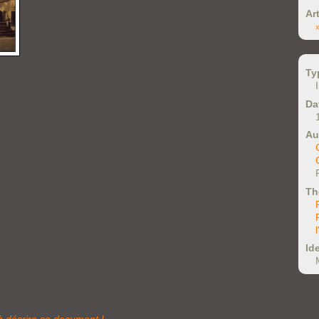
Ar
Ty
Da
Au
Th
Ide