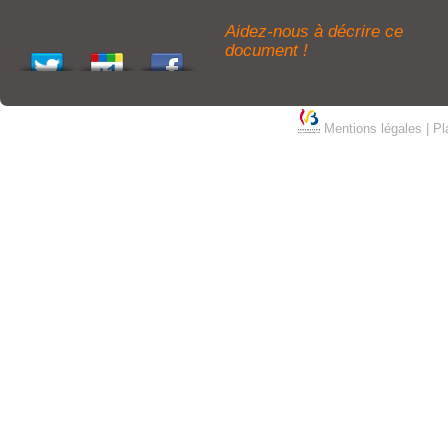
Aidez-nous à décrire ce
document !
Mentions légales
|
Pl