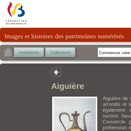
Images et histoires des patrimoines numérisés
Institutions
Collections
Aiguière
Aiguière de 
arrondis et 
également 
section hex
Couvercle 
préhension e