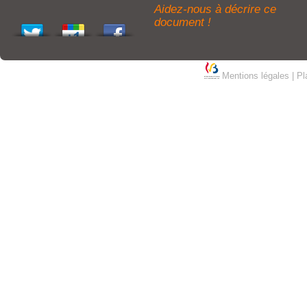
Aidez-nous à décrire ce
document !
Mentions légales
|
Pl