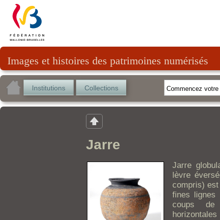
Images et histoires des patrimoines numérisés
Institutions
Collections
Jarre
Jarre globul
lèvre éversé
compris) est
fines lignes
coups de 
horizontales 