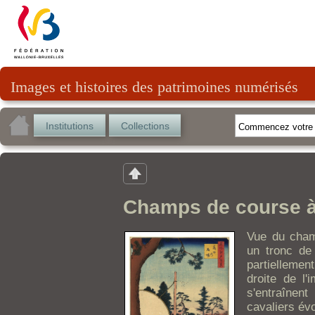
Images et histoires des patrimoines numérisés
Institutions
Collections
Champs de course à
Vue du cham
un tronc de 
partielleme
droite de l'
s'entraîne
cavaliers évo