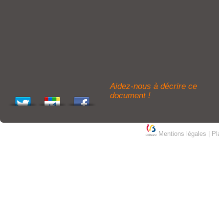
Aidez-nous à décrire ce
document !
Mentions légales
|
Pl