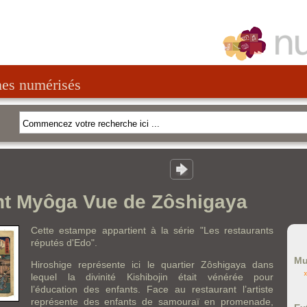
nes numérisés
nt Myôga Vue de Zôshigaya
Cette estampe appartient à la série "Les restaurants
réputés d'Edo".
Mu
Hiroshige représente ici le quartier Zôshigaya dans
lequel la divinité Kishibojin était vénérée pour
l’éducation des enfants. Face au restaurant l’artiste
représente des enfants de samouraï en promenade,