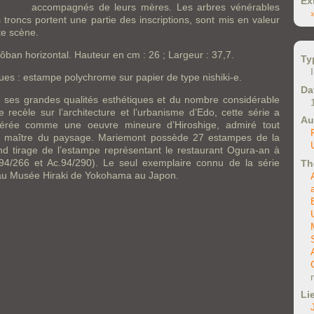
Ex
accompagnés de leurs mères. Les arbres vénérables
s troncs portent une partie des inscriptions, sont mis en valeur
tte scène.
ôban horizontal. Hauteur en cm : 26 ; Largeur : 37,7.
Ty
ues : estampe polychrome sur papier de type nishiki-e.
Da
 ses grandes qualités esthétiques et du nombre considérable
le recèle sur l’architecture et l’urbanisme d’Edo, cette série a
Au
dérée comme une oeuvre mineure d’Hiroshige, admiré tout
e maître du paysage. Mariemont possède 27 estampes de la
nd tirage de l’estampe représentant le restaurant Ogura-an à
4/266 et Ac.94/290). Le seul exemplaire connu de la série
Th
au Musée Hiraki de Yokohama au Japon.
Li