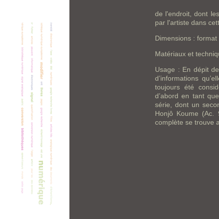
de l'endroit, dont le
par l'artiste dans ce
Dimensions : format 
Matériaux et techniq
Usage : En dépit de
d’informations qu’el
toujours été consi
d’abord en tant qu
série, dont un seco
Honjô Koume (Ac. 9
complète se trouve 