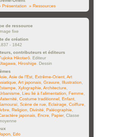
trême-Orient
» Présentation
» Ressources
pe de ressource
Image fixe
te de création
1837 - 1842
teurs, contributeurs et éditeurs
Fujioka Hikotarô
. Editeur
Utagawa, Hiroshige
. Dessin
èmes
Asie
,
Asie de l'Est
,
Extrême-Orient
,
Art
asiatique
,
Art japonais
,
Gravure
,
Illustration
,
Estampe
,
Xylographie
,
Architecture
,
Urbanisme
,
Lieu lié à l'alimentation
,
Femme
,
Maternité
,
Costume traditionnel
,
Enfant
,
Samouraï
,
Scène de rue
,
Eclairage
,
Coiffure
,
Arbre
,
Religion
,
Divinité
,
Paléographie
,
Caractère japonais
,
Encre
,
Papier
, Classe
moyenne
eux
Japon
,
Edo