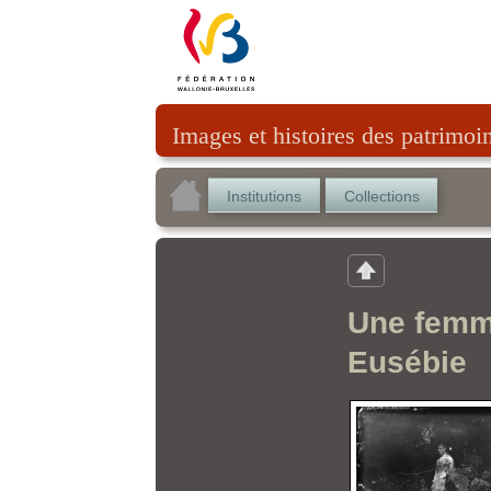
Images et histoires des patrimoi
Institutions
Collections
Une femme
Eusébie