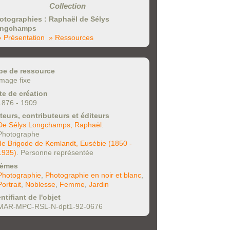
Collection
otographies : Raphaël de Sélys
ngchamps
» Présentation
» Ressources
pe de ressource
image fixe
te de création
1876 - 1909
teurs, contributeurs et éditeurs
De Sélys Longchamps, Raphaël
.
Photographe
de Brigode de Kemlandt, Eusébie (1850 -
1935)
. Personne représentée
èmes
Photographie
,
Photographie en noir et blanc
,
Portrait
,
Noblesse
,
Femme
,
Jardin
ntifiant de l'objet
MAR-MPC-RSL-N-dpt1-92-0676