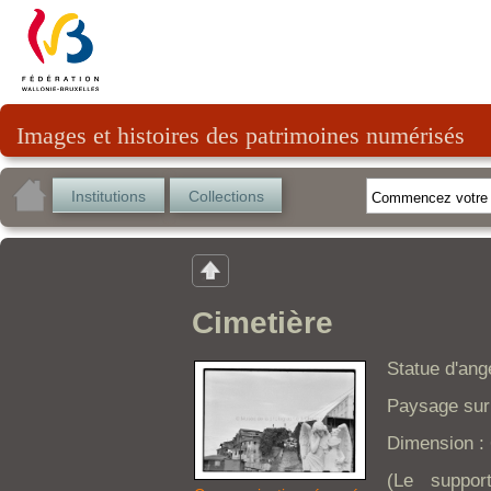
Images et histoires des patrimoines numérisés
Institutions
Collections
Cimetière
Statue d'ang
Paysage sur 
Dimension : 
(Le suppor