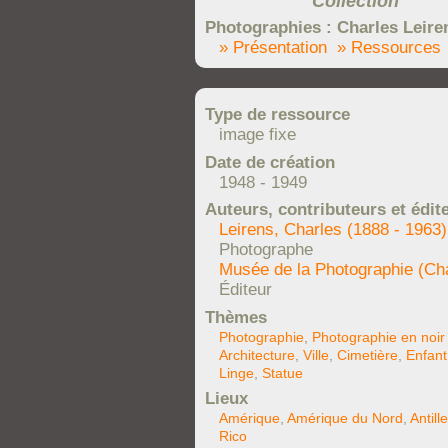
Collection
Photographies : Charles Leire
» Présentation
» Ressources
Type de ressource
image fixe
Date de création
1948 - 1949
Auteurs, contributeurs et édit
Leirens, Charles (1888 - 1963)
Photographe
Musée de la Photographie (Cha
Éditeur
Thèmes
Photographie
,
Photographie en noir 
Architecture
,
Ville
,
Cimetière
,
Enfant
Linge
,
Statue
Lieux
Amérique
,
Amérique du Nord
,
Antill
Rico