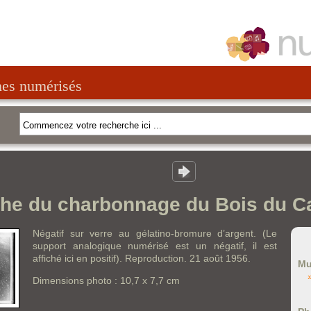
nes numérisés
he du charbonnage du Bois du C
Négatif sur verre au gélatino-bromure d’argent. (Le
support analogique numérisé est un négatif, il est
affiché ici en positif). Reproduction. 21 août 1956.
Mu
Dimensions photo : 10,7 x 7,7 cm