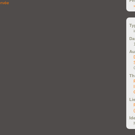
Ph
ervée
Ty
Da
Au
Th
Li
Ide