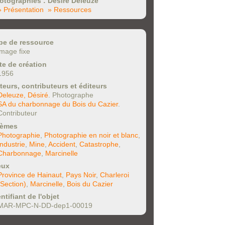
otographies : Désiré Deleuze
» Présentation
» Ressources
pe de ressource
image fixe
te de création
1956
teurs, contributeurs et éditeurs
Deleuze, Désiré
. Photographe
SA du charbonnage du Bois du Cazier
.
Contributeur
èmes
Photographie
,
Photographie en noir et blanc
,
Industrie
,
Mine
,
Accident
,
Catastrophe
,
Charbonnage
,
Marcinelle
eux
Province de Hainaut
,
Pays Noir
,
Charleroi
(Section)
,
Marcinelle
,
Bois du Cazier
ntifiant de l'objet
MAR-MPC-N-DD-dep1-00019