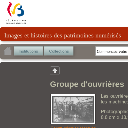
Images et histoires des patrimoines numérisés
Institutions
Collections
Groupe d'ouvrières
Les ouvrière
les machine
Photographi
8,8 cm x 13
Communication réservée