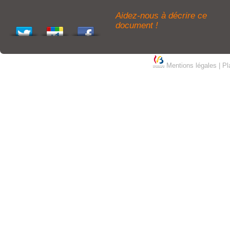
Aidez-nous à décrire ce
document !
Mentions légales
|
Pl