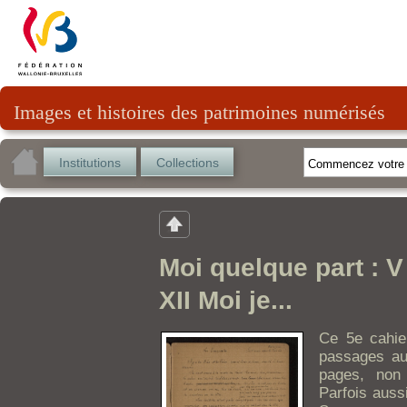
Images et histoires des patrimoines numérisés
Institutions
Collections
Moi quelque part : V
XII Moi je...
Ce 5e cahier
passages au 
pages, non 
Parfois auss