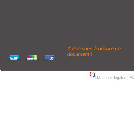
Aidez-nous à décrire ce
document !
Mentions légales
|
Pl