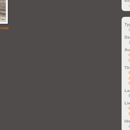
Es
Ty
ervée
Da
Au
Th
La
Li
Ide