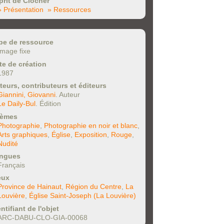
prit de Clocher
» Présentation
» Ressources
pe de ressource
Image fixe
te de création
1987
teurs, contributeurs et éditeurs
Giannini, Giovanni
. Auteur
Le Daily-Bul
. Édition
èmes
Photographie
,
Photographie en noir et blanc
,
Arts graphiques
,
Église
,
Exposition
,
Rouge
,
Nudité
ngues
Français
eux
Province de Hainaut
,
Région du Centre
,
La
Louvière
,
Église Saint-Joseph (La Louvière)
ntifiant de l'objet
ARC-DABU-CLO-GIA-00068