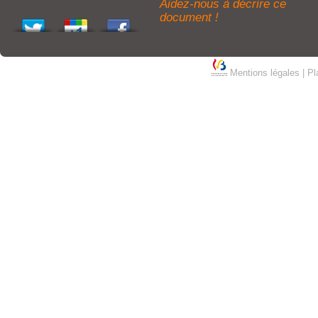
Aidez-nous à décrire ce
document !
Mentions légales
|
Pl