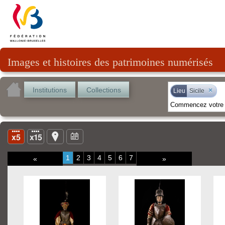
Images et histoires des patrimoines numérisés
Institutions
Collections
×
Lieu
Sicile
1
2
3
4
5
6
7
«
»