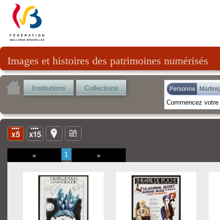
Images et histoires des patrimoines numérisés
Institutions
Collections
Personne
Martini
1
«
»