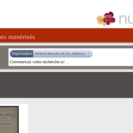
nes numérisés
×
Organisation
Verboeckhoven et Cie, éditeurs