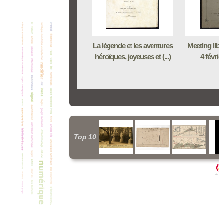
La légende et les aventures
Meeting li
héroïques, joyeuses et (...)
4 févri
Top 10