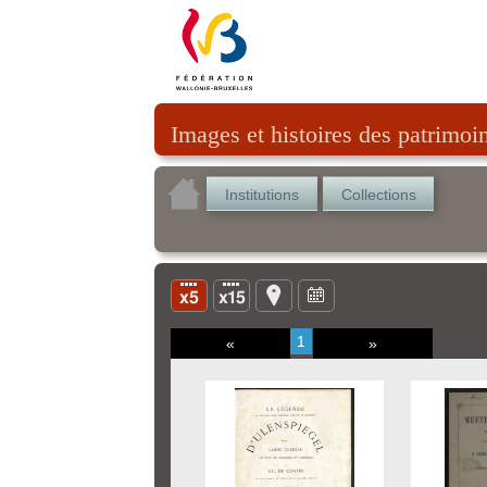
Images et histoires des patrimoi
Institutions
Collections
1
«
»