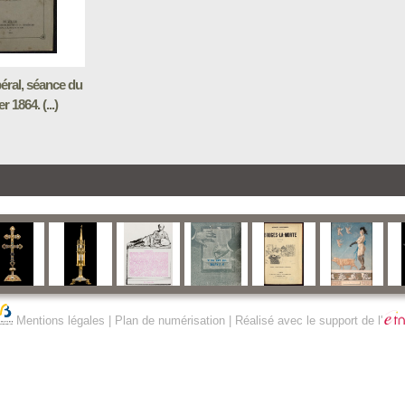
béral, séance du
er 1864. (...)
Mentions légales
|
Plan de numérisation
| Réalisé avec le support de l'