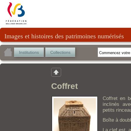
Images et histoires des patrimoines numérisés
Institutions
Collections
Coffret
Coffret en b
inclinés av
petits rincea
Boîte à doub
La clef est, 