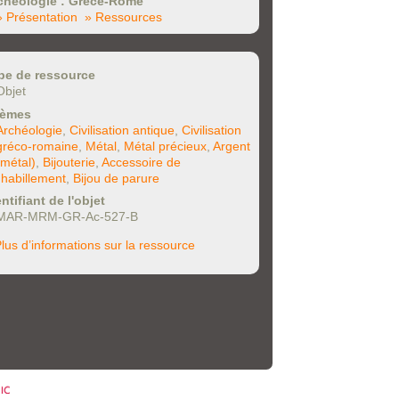
chéologie : Grèce-Rome
» Présentation
» Ressources
pe de ressource
Objet
èmes
Archéologie
,
Civilisation antique
,
Civilisation
gréco-romaine
,
Métal
,
Métal précieux
,
Argent
(métal)
,
Bijouterie
,
Accessoire de
l'habillement
,
Bijou de parure
ntifiant de l'objet
MAR-MRM-GR-Ac-527-B
lus d’informations sur la ressource