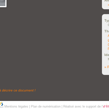
Ar
Ty
Th
Ide
» P
à décrire ce document !
Mentions légales
|
Plan de numérisation
| Réalisé avec le support de l'