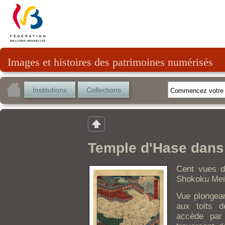
Images et histoires des patrimoines numérisés
Institutions
Collections
Temple d'Hase dans 
Cent vues d
Shokoku Mei
Vue plongea
aux toits d
accède par