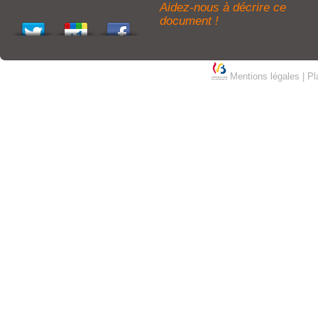
Aidez-nous à décrire ce
document !
Mentions légales
|
Pl