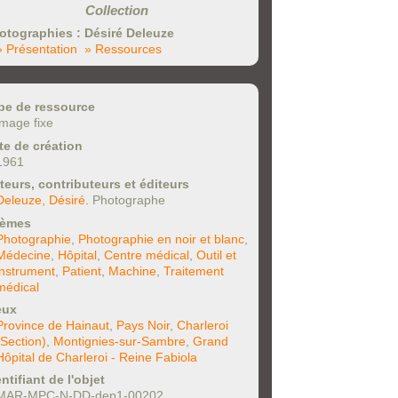
Collection
otographies : Désiré Deleuze
» Présentation
» Ressources
pe de ressource
image fixe
te de création
1961
teurs, contributeurs et éditeurs
Deleuze, Désiré
. Photographe
èmes
Photographie
,
Photographie en noir et blanc
,
Médecine
,
Hôpital
,
Centre médical
,
Outil et
instrument
,
Patient
,
Machine
,
Traitement
médical
eux
Province de Hainaut
,
Pays Noir
,
Charleroi
(Section)
,
Montignies-sur-Sambre
,
Grand
Hôpital de Charleroi - Reine Fabiola
ntifiant de l'objet
MAR-MPC-N-DD-dep1-00202