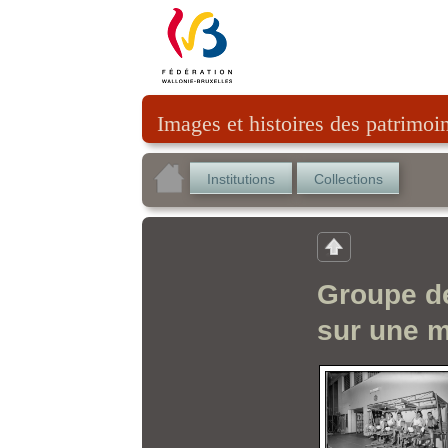
Images et histoires des patrimoi
Institutions
Collections
Groupe de
sur une 