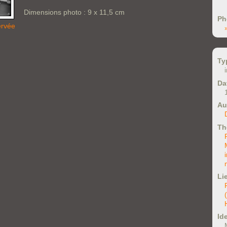
Dimensions photo : 9 x 11,5 cm
Ph
ervée
Ty
Da
Au
Th
Li
Ide