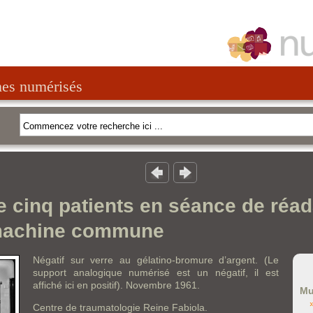
nes numérisés
 cinq patients en séance de réad
machine commune
Négatif sur verre au gélatino-bromure d’argent. (Le
support analogique numérisé est un négatif, il est
affiché ici en positif). Novembre 1961.
Mu
Centre de traumatologie Reine Fabiola.