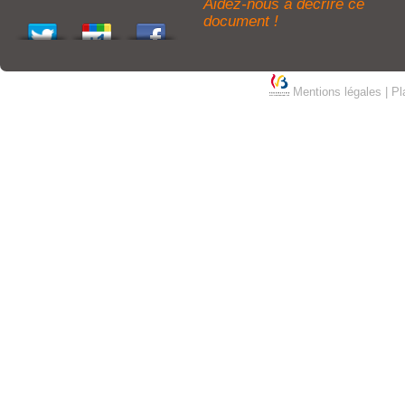
Aidez-nous à décrire ce
document !
Mentions légales
|
Pl