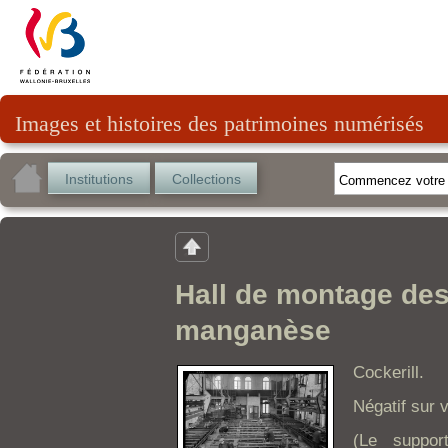
Images et histoires des patrimoines numérisés
Institutions
Collections
Hall de montage des
manganèse
Cockerill.
Négatif sur 
(Le suppor