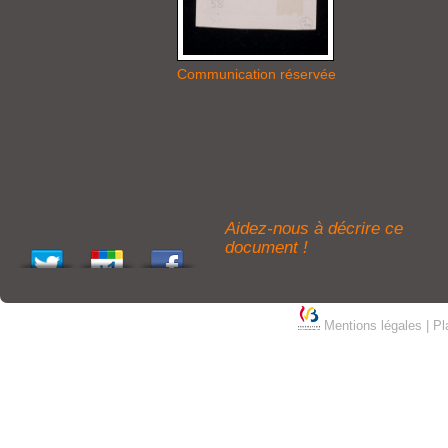
Communication réservée
Aidez-nous à décrire ce
document !
Mentions légales
|
Pl