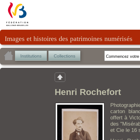
Images et histoires des patrimoines numérisés
Institutions
Collections
Henri Rochefort
Photographi
carton blan
offert à Vic
des "Miséra
et Cie le 16