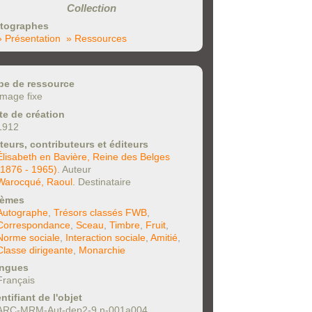
Collection
tographes
» Présentation
» Ressources
pe de ressource
Image fixe
te de création
1912
teurs, contributeurs et éditeurs
Élisabeth en Bavière, Reine des Belges
(1876 - 1965)
. Auteur
Warocqué, Raoul
. Destinataire
èmes
Autographe
,
Trésors classés FWB
,
Correspondance
,
Sceau
,
Timbre
,
Fruit
,
Norme sociale
,
Interaction sociale
,
Amitié
,
Classe dirigeante
,
Monarchie
ngues
Français
ntifiant de l'objet
ARC-MRM-Aut-dep2-9.n-001a004