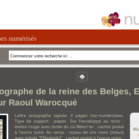
nes numérisés
tographe de la reine des Belges, 
ur Raoul Warocqué
Lettre autographe signée. 4 pages non-numérotées.
Type de support : papier. Sur l'enveloppe au recto :
timbre rouge avec buste du roi Albert Ier ; cachet postal
Mu
à l'encre noire. Au verso : sceau de cire noire (intact)
avec initiale "E[lisabeth]" ; cachet postal à l'encre noire ;