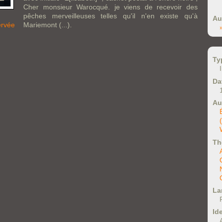
Cher monsieur Warocqué. je viens de recevoir des
pêches merveilleuses telles qu'il n'en existe qu'à
Au
Mariemont (...).
ervée
Ty
Da
Au
Th
La
Ide