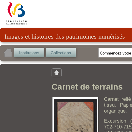
Images et histoires des patrimoines numérisés
Institutions
Collections
Carnet de terrains
Carnet reli
tissu. Papi
organique.
Excursion (
702-710-715