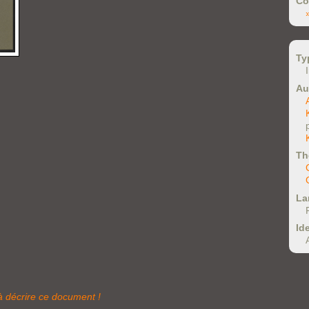
Co
Ty
Au
Th
La
Ide
à décrire ce document !