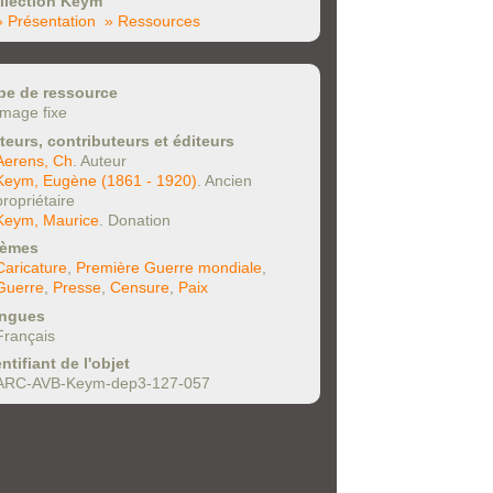
llection Keym
» Présentation
» Ressources
pe de ressource
Image fixe
teurs, contributeurs et éditeurs
Aerens, Ch
. Auteur
Keym, Eugène (1861 - 1920)
. Ancien
propriétaire
Keym, Maurice
. Donation
èmes
Caricature
,
Première Guerre mondiale
,
Guerre
,
Presse
,
Censure
,
Paix
ngues
Français
ntifiant de l'objet
ARC-AVB-Keym-dep3-127-057