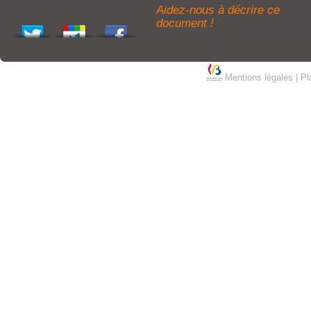
Aidez-nous à décrire ce
document !
Mentions légales
|
Pl